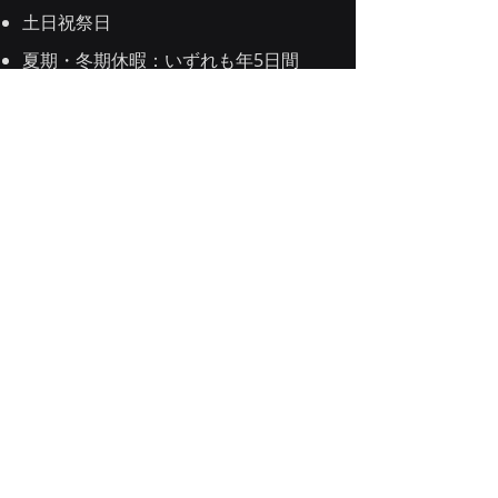
土日祝祭日
夏期・冬期休暇：いずれも年5日間
（有給、試用期間終了後適用）
年次有給休暇：10日/年（初年度、試用
期間終了後付与）
慶弔休暇
病気休暇：年5日（有給、試用期間終
了後適用）
🤝 福利厚生 🤝
社会保険
育児休業 ((
詳細はこちら
)
個人情報の取り扱いについて